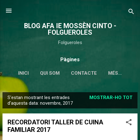
Salta al contingut principal
BLOG AFA IE MOSSÈN CINTO -
FOLGUEROLES
Folgueroles
Pàgines
INICI
QUI SOM
CONTACTE
MÉS…
S'estan mostrant les entrades
MOSTRAR-HO TOT
E
d'aquesta data: novembre, 2017
n
t
RECORDATORI TALLER DE CUINA
r
FAMILIAR 2017
a