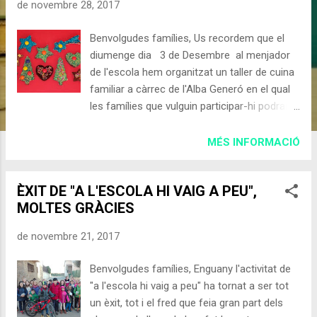
d
de novembre 28, 2017
e
Benvolgudes famílies, Us recordem que el
s
diumenge dia 3 de Desembre al menjador
de l'escola hem organitzat un taller de cuina
familiar a càrrec de l'Alba Generó en el qual
les famílies que vulguin participar-hi podran
realitzar unes estrelles dolces de full i pa
amb xocolata nadalenc. Aquesta activitat
MÉS INFORMACIÓ
començarà puntualment a les 10 del matí ,
té una durada aproximada de 2 hores, és
ÈXIT DE "A L'ESCOLA HI VAIG A PEU",
apta per a totes les edats i tindrà un preu de
MOLTES GRÀCIES
5€ per nen. Per a una millor organització us
demanem que uns inscriviu abans del
de novembre 21, 2017
dimecres 29 de Novembre , us podeu
inscriure on-line en aquest Formulari i
Benvolgudes famílies, Enguany l'activitat de
també trobareu fulls d'inscripció a les
"a l'escola hi vaig a peu" ha tornat a ser tot
vigilàncies ( Dolo ), us podeu descarregar la
un èxit, tot i el fred que feia gran part dels
circular i dipositar-la a la bústia de l'AMPA o