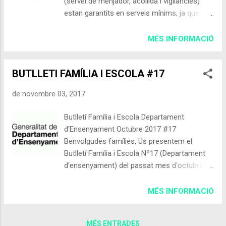
(servei de menjador, acollida i vigilàncies)
estan garantits en serveis mínims, ja que
l'escola també estarà en serveis mínims
degut a la vaga. Les empreses que ofereixen
MÉS INFORMACIÓ
les activitats extraescolars es posaran en
contacte amb les famílies per confirmar o
BUTLLETI FAMÍLIA I ESCOLA #17
no si es realitzen. Comissió de menjador
Comissió d'acollida i vigilàncies Comissió
de novembre 03, 2017
Extraescolars
Butlletí Família i Escola Departament
d'Ensenyament Octubre 2017 #17
Benvolgudes famílies, Us presentem el
Butlletí Família i Escola Nº17 (Departament
d'ensenyament) del passat mes d'octubre
on trobareu els següents articles que poden
ser del vostre interès: Els processos de dol
MÉS INFORMACIÓ
Prevenir i aturar possibles processos de
radicalització dels fills L'educació no sexista
MÉS ENTRADES