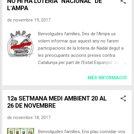
NO HI HA LOTERIA "NACIONAL" DE
totes les edats i tindrà un preu de 5€ per
L'AMPA
nen. Per a una millor organització us
demanem que uns inscriviu abans del
de novembre 19, 2017
dimecres 29 de Novembre, us podeu
inscriure on-line en aquest Formulari i
Benvolgudes famílies, Des de l'Ampa us
també trobareu fulls d'inscripció a les
volem informar que aquest any no farem
vigilàncies ( Dolo ), us podeu descarregar la
participacions de la loteria de Nadal degut a
circular i dipositar-la a la bústia de l'AMPA o
les preocupants accions preses contra
escanejar-la i enviar-la al correu-e (
Catalunya per part de l'Estat Espanyol. Junta
ampa@ampa-mossencinto.com ). Tots els
de l'AMPA
que tingueu alguna al·lèrgia o intolerància
MÉS INFORMACIÓ
alimentaria ho heu de comunicar a l'hora de
fer la inscripció. ESTRELLES DOLCES DE
FULL Amb ...
12a SETMANA MEDI AMBIENT 20 AL
26 DE NOVEMBRE
de novembre 18, 2017
Benvolgudes famílies, Ens plau convidar-vos