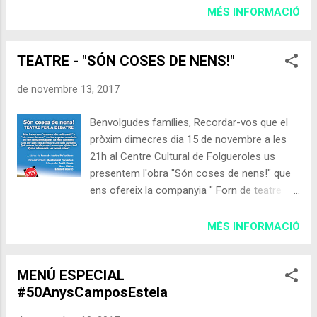
nos a entendre una mica més aquesta
MÉS INFORMACIÓ
per comparar els resultats obtinguts. El
problemàtica. Podeu trobar més informació
poble es divideix en tres línies, cadascuna
a: Document - "Prevenció de l'assetjament
d’un color diferent i un punt d...
TEATRE - "SÓN COSES DE NENS!"
entre nens i joves. Guia per a les famílies"
(Gencat) Podeu demanar informació o ajuda
de novembre 13, 2017
a: Telèfon infància Respon : 116 111 / 900
300 777 Telèfon contra l'assetjament
Benvolgudes famílies, Recordar-vos que el
escolar : 900 018 018 No Utilitzeu MAI
pròxim dimecres dia 15 de novembre a les
Youtube per a informar-vos. Quatre notes a
21h al Centre Cultural de Folgueroles us
tenir en compte . Una frase de la nit: Els
presentem l'obra "Són coses de nens!" que
secrets s’expliquen sempre, les sorpreses
ens ofereix la companyia " Forn de teatre
no. Autor desconegut, però una gran
Pa'tothom " en un format de Teatre per
persona. Comissió Pedagògica
Debatre on les famílies i els actors
MÉS INFORMACIÓ
interactuen. Esperem sigui del vostre interès.
Comissió Pedagògica Escola Mossèn Cinto
MENÚ ESPECIAL
Ajuntament de Folgueroles Mancomunitat la
#50AnysCamposEstela
Plana Diputació de Barcelona Departament
d'Ensenyament