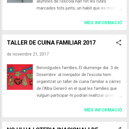
alumnes de l'escola han fet les rutes
escanejar-la i enviar-la al correu-e (
marcades tots junts, un habit que és molt
ampa@ampa-mossencinto.com ). Tots els
important. I més en un dia on s'ha emès un
que tingueu alguna al·lèrgia o intolerància
avís preventiu per contaminació atmosfèrica
MÉS INFORMACIÓ
alimentaria ho heu de comunicar a l'hora de
, ja que la mitjana diària dels nivells de PM10
fer la inscripció. ESTRELLES DOLCE...
han estat superiors al valor de 50 μg/m3 en
TALLER DE CUINA FAMILIAR 2017
més d'una estació de mesurament integrada
a la XVPCA (Xarxa de Vigilància i Previsió de
de novembre 21, 2017
la Contaminació Atmosfèrica), en concret a
Granollers, Lleida, Manlleu i Montcada i
Benvolgudes famílies, El diumenge dia 3 de
Reixac, per tant la Plana de Vic ha rebut
Desembre al menjador de l'escola hem
l'avís, podeu veure'n l'i nforme . Podeu
organitzat un taller de cuina familiar a càrrec
descarregar les mesures i recomanacions
de l'Alba Generó en el qual les famílies que
del departament de territori i sostenibilitat en
vulguin participar-hi podran realitzar unes
casos de contaminació atmosfèrica de NO2
estrelles dolces de full i pa amb xocolata
i PM10 ( partícules en suspensió de diàmetre
nadalenc. Aquesta activitat començarà
MÉS INFORMACIÓ
inferior a 10 micres ), on la primera mesura
puntualment a les 10 del matí , té una
és realitzar els trajectes a peu o amb
durada aproximada de 2 hores, és apta per a
bicicleta per llocs amb poc transit...