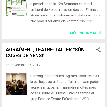
a participar de la 12a Setmana del medi
ambient de Folgueroles on des del 21 fins el
26 de novembre trobareu activitats i accions
que podeu fer amb els vostres fills i filles. Del
20 de novembre a l’1 de desembre
EXPOSICIÓ RE-CICLES Al vestíbul de l’escola
MÉS INFORMACIÓ
Mossèn Cinto Oberta a les famílies a partir
de 2/4 de 5 Vine a conèixer el cicle de vida
AGRAÏMENT, TEATRE-TALLER "SÓN
de l’alumini, el plàstic, el vidre, el paper, el bric
COSES DE NENS!"
i la matèria orgànica El dimarts 21(dia sense
cotxes) A L'ESCOLA HI VAIG A PEU: Com es
de novembre 17, 2017
ve fent des de fa uns anys, és una jornada
per tal de recuperar la tradició d’anar a
Benvolgudes famílies, Agraïm l'assistència i
l’escola a peu. També és una manera de
la participació al Teatre-Taller on vam poder
reduir les emissions de gasos que generen
veure, sentir, parlar i aprendre moltes més
els nostres vehicles. Cada participant rebrà
coses sobre el Bullyng. Gràcies també al
una targeta amb informació sobre l’estalvi
grup Forn de Teatre Pa'tothom ( WEB -
energètic obtingut que després es sumarà
Facebook )per venir al nostre poble a ajudar-
amb les de la resta de companys de classe