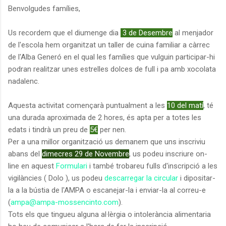
Benvolgudes famílies,
Us recordem que el diumenge dia
3 de Desembre
al menjador
de l'escola hem organitzat un taller de cuina familiar a càrrec
de l'Alba Generó en el qual les famílies que vulguin participar-hi
podran realitzar unes estrelles dolces de full i pa amb xocolata
nadalenc.
Aquesta activitat començarà puntualment a les
10 del matí
, té
una durada aproximada de 2 hores, és apta per a totes les
edats i tindrà un preu de
5€
per nen.
Per a una millor organització us demanem que uns inscriviu
abans del
dimecres 29 de Novembre
, us podeu inscriure on-
line en aquest
Formulari
i també trobareu fulls d'inscripció a les
vigilàncies ( Dolo ), us podeu
descarregar la circular
i dipositar-
la a la bústia de l'AMPA o escanejar-la i enviar-la al correu-e
(
ampa@ampa-mossencinto.com
).
Tots els que tingueu alguna al·lèrgia o intolerància alimentaria