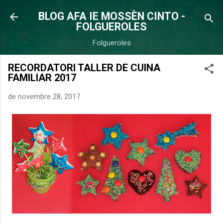
Salta al contingut principal
BLOG AFA IE MOSSÈN CINTO -
FOLGUEROLES
Folgueroles
RECORDATORI TALLER DE CUINA
FAMILIAR 2017
de novembre 28, 2017