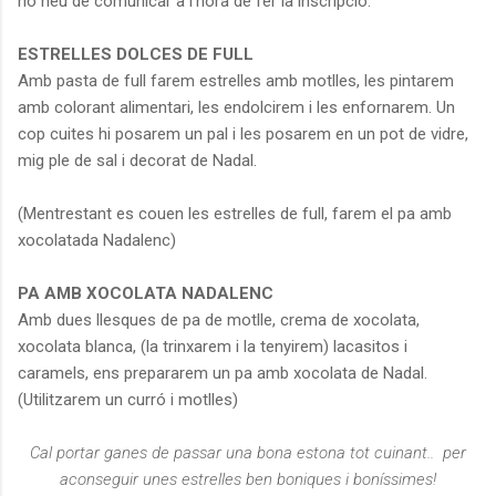
ho heu de comunicar a l'hora de fer la inscripció.
ESTRELLES DOLCES DE FULL
Amb pasta de full farem estrelles amb motlles, les pintarem
amb colorant alimentari, les endolcirem i les enfornarem. Un
cop cuites hi posarem un pal i les posarem en un pot de vidre,
mig ple de sal i decorat de Nadal.
(Mentrestant es couen les estrelles de full, farem el pa amb
xocolatada Nadalenc)
PA AMB XOCOLATA NADALENC
Amb dues llesques de pa de motlle, crema de xocolata,
xocolata blanca, (la trinxarem i la tenyirem) lacasitos i
caramels, ens prepararem un pa amb xocolata de Nadal.
(Utilitzarem un curró i motlles)
Cal portar ganes de passar una bona estona tot cuinant..
per
aconseguir unes estrelles ben boniques i boníssimes!