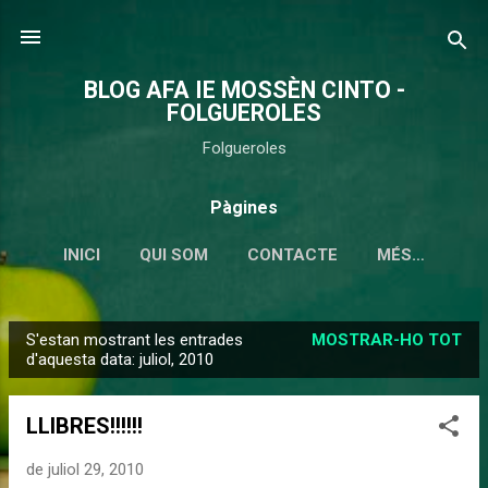
Salta al contingut principal
BLOG AFA IE MOSSÈN CINTO -
FOLGUEROLES
Folgueroles
Pàgines
INICI
QUI SOM
CONTACTE
MÉS…
S'estan mostrant les entrades
MOSTRAR-HO TOT
E
d'aquesta data: juliol, 2010
n
t
LLIBRES!!!!!!
r
a
de juliol 29, 2010