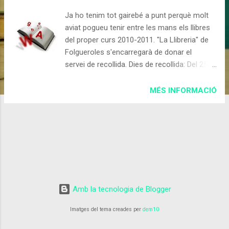
d
Ja ho tenim tot gairebé a punt perquè molt
e
aviat pogueu tenir entre les mans els llibres
s
del proper curs 2010-2011. "La Llibreria" de
Folgueroles s'encarregarà de donar el
servei de recollida. Dies de recollida: Del 25
d'agost al 3 de setembre (ambdos inclosos).
Horari: De Dilluns a Divendres de 09:00-
MÉS INFORMACIÓ
13:00h i de 17:00-20:00h Dissabtes: De 10:00-
13:30h
Amb la tecnologia de Blogger
Imatges del tema creades per
dem10