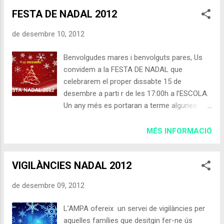
dijous a les 18'00h de la tarda, des de Plaça
FESTA DE NADAL 2012
Universitat, cruïlla amb el c/Pelai, fins a la
Plaça Sant Jaume. PER LA COHESIÓ
de desembre 10, 2012
SOCIAL: NI LOMCE, NI RETALLADES EN
DEFENSA DE L'EDUCACIÓ PÚBLICA I LA
Benvolgudes mares i benvolguts pares, Us
LLENGUA CATALANA. MANIFEST Font:
convidem a la FESTA DE NADAL que
CCOO Catalunya
celebrarem el proper dissabte 15 de
desembre a parti r de les 17:00h a l’ESCOLA.
Un any més es portaran a terme algunes
activitats, amb un cost simbòlic, on hi podrà
participar tota la família. La recaptació
MÉS INFORMACIÓ
obtinguda anirà destinada a la Marató de
TV3 , que es celebrarà el 16 de desembre i
VIGILÀNCIES NADAL 2012
estarà dedicada a la LLUITA CONTRA EL
CÀNCER. PROGRAMA 17:00-: EXHIBICIONS
de desembre 09, 2012
D’EXTRAESCOLARS BABY-GYM I
GIMNÀSTICA ESPORTIVA Els nens i nenes
L’AMPA ofereix un servei de vigilàncies per
que actuaran hauran de ser a l’escola a les
aquelles famílies que desitgin fer-ne ús