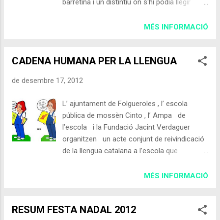
barretina i un distintiu on s'hi podia llegir
peguem, sens voler fer-li mal. Ell també,
'Hereus de la llengua de Verdaguer', els
trapasser, barrejat amb torró a vegades ens
alumnes del col·legi Mossèn Cinto han unit
MÉS INFORMACIÓ
caga... carbó!, com a càstig p...
l'escola amb el Museu Verdaguer i el
monument dedicat a l'escriptor situat a la
CADENA HUMANA PER LA LLENGUA
plaça de l'Ajuntament. La directora de la
Fundació Jacint Verdaguer, Carme Torrents,
de desembre 17, 2012
ha explicat que "l'acte reivindicatiu
representa la unió de tres símbols: l'escola -
L’ ajuntament de Folgueroles , l’ escola
que és el futur-, el museu -que és el passat-
pública de mossèn Cinto , l’ Ampa de
i la plaça -que és l'espai públic-". Segons
l’escola i la Fundació Jacint Verdaguer
Torrents, l'acte vol ser una resposta als
organitzen un acte conjunt de reivindicació
"continus atacs de l'Estat i a l'última reforma
de la llengua catalana a l’escola que
de Wert". Font: 3cat24 (ACN)
consistirà en fer una cadena humana que
unirà l’escola amb el museu Verdaguer i el
MÉS INFORMACIÓ
monument a Verdaguer que es dreça a
davant de l’ajuntament. Folgueroles pel fet
RESUM FESTA NADAL 2012
de ser el poble natal del poeta Jacint