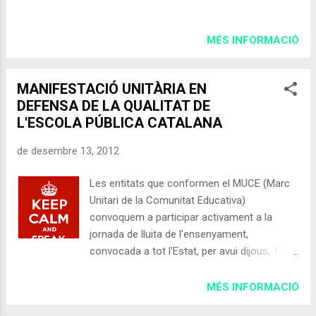
TIONS, D'ARBRES DE NADAL I DE
DECORACIÓ NADALENCA AMB FANG.
També volem agrair especialment la
MÉS INFORMACIÓ
col.laboració desinteressada de tots
aquests establiments que amb les seves
aportacions han contribuït a fer una Festa
MANIFESTACIÓ UNITÀRIA EN
més solidària: Array Plàstics S.L. Auxi Laser
DEFENSA DE LA QUALITAT DE
S.A. Ca La Ca...
L'ESCOLA PÚBLICA CATALANA
de desembre 13, 2012
Les entitats que conformen el MUCE (Marc
Unitari de la Comunitat Educativa)
convoquem a participar activament a la
jornada de lluita de l'ensenyament,
convocada a tot l'Estat, per avui dijous, 13 de
desembre de 2012, en defensa de l'educació
pública i contra la LOMCE i les retallades. La
MÉS INFORMACIÓ
manifestació tindrà lloc a Barcelona avui