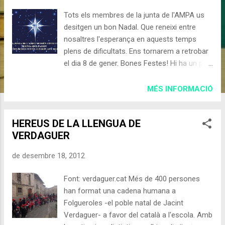
d
Tots els membres de la junta de l'AMPA us
e
desitgen un bon Nadal. Que reneixi entre
s
nosaltres l'esperança en aquests temps
plens de dificultats. Ens tornarem a retrobar
el dia 8 de gener. Bones Festes! Hi ha un pila
de llenya tallada que ha portat el camió per
fer foc a la llar. Amb el tronc més gruixut que
MÉS INFORMACIÓ
hem trobat ja tenim preparat el tió. L’hem
tapat amb la vella flassada que cada any ens
HEREUS DE LA LLENGUA DE
el guarda el fred. Ben arraconadet , li hem
VERDAGUER
posat un pot d’aigua, un poma vermella i
crostons de pa sec, que li agrada amb deliri.
de desembre 18, 2012
Ben segur que demà, quan me’l miri, sols hi
haurà rosegons! Ve del bosc; deu tenir set i
Font: verdaguer.cat Més de 400 persones
gana. Ara, aquí, com que està calentó, ben
han format una cadena humana a
menjat i tranquil, es prepara per quan tots
Folgueroles -el poble natal de Jacint
cridem: - Caga, tió! El tió sap que som
Verdaguer- a favor del català a l'escola. Amb
criatures i esperant treure’n llaminadures li