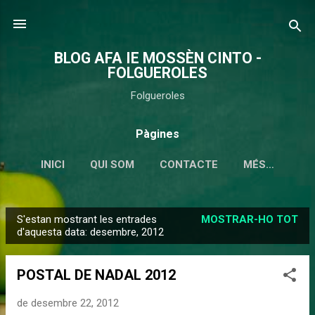
Salta al contingut principal
BLOG AFA IE MOSSÈN CINTO -
FOLGUEROLES
Folgueroles
Pàgines
INICI
QUI SOM
CONTACTE
MÉS…
S'estan mostrant les entrades
MOSTRAR-HO TOT
E
d'aquesta data: desembre, 2012
n
t
POSTAL DE NADAL 2012
r
a
de desembre 22, 2012