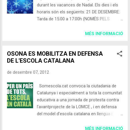
16:30h . Si algun alumne dels que han
durant les vacances de Nadal. Els dies i els
d’actuar no pot ser-hi el dia de la Festa cal
horaris són els següents: 21 DE DESEMBRE:
que avisi als monitors. UN COP ACABADES
Tarda de 15:00 a 17:00h (NOMÉS PELS
LES EXHIBICIONS... Hi haurà la possibilitat de
ALUMNES QUE FAN ÚS DEL SERVEI DE
participar en els següents tallers: TALLER DE
MENJADOR AQUELL DIA). Recordeu que el
MÉS INFORMACIÓ
TIONS TALLER DE FANALETS TALLER
dia 21 només hi ha classes al matí fins a les
D'ARBRES DE NADAL TALLER DE
13:00h Preu: 3 € 24, 27, 28 i 31 DE
DECORACIÓ NADALENCA AMB FANG
OSONA ES MOBILITZA EN DEFENSA
DESEMBRE: Matins de ¾ de 8 a 13:00h Preu:
BERENAR PER A TOTHOM amb coca per
DE L'ESCOLA CATALANA
6 €/dia 2, 3, 4 i 7 DE GENER: Matins de ¾ de
cortesia del Font Sant Jordi . Es con...
8 a 13:00h Preu: 6 €/dia L'import d'aquest
de desembre 07, 2012
servei es carregarà al vostre compte. Les
famílies interessades haurien d’omplir
Somescola.cat convoca la ciutadania de
AQUEST IMPRÈS i dipositar-lo a la bústia de
Catalunya i especialment a tota la comunitat
l’AMPA abans del dia 19 de desembre .
educativa a una jornada de protesta contra
Junta de l'AMPA
l’avantprojecte de la LOMCE , i en defensa
del model d’escola catalana en llengua i
continguts, per al proper 10 de desembre ,
coincidint amb la commemoració del Dia
MÉS INFORMACIÓ