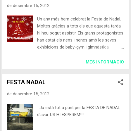
Verdaguer té la responsabilitat de defensar
de desembre 16, 2012
la llengua en reconeixement del seu fill més
il·lustre que va enaltir la llengua catalana i la
Un any més hem celebrat la Festa de Nadal.
va situar al nivell de les llengües literàries
Moltes gràcies a tots els que aquesta tarda
d’Europa. El poeta, en un discurs pronunciat
hi heu pogut assistir. Els grans protagonistes
a Berga un any abans de morir, compara la
han estat els nens i nenes amb les seves
nostra cultura amb un arbre el “Pi de les tres
exhibicions de baby-gym i gimnàstica
branques” i diu: Ensenya-lo al qui vinga de la
esportiva, i val a dir que també han disfrutat
part de dellà de l’Ebre o dels Pirineus, i
de valent fent diferents tallers de
MÉS INFORMACIÓ
esbrinau-li el bell simbolisme que inclou.
manualitats. Però també hem de dir-vos
Mostrau-lo a propis i a estranys, i dieu-los a
MOLTES GRÀCIES a totes les famílies per les
tots, ben alt, que a Catalunya l’...
FESTA NADAL
vostres aportacions en favor de La Marató
de TV3 (enguany dedicada a la Lluita contra
de desembre 15, 2012
el Càncer). Un cop fet el recompte exhaustiu,
l'import ha estat de: 556 € aconseguits,
Ja està tot a punt per la FESTA DE NADAL
única i exclusivament amb la venda de tires
d'avui. US HI ESPEREM!!!
pel sorteig de paneres i les aportacions per
participar als TALLERS DE FANALETS, DE