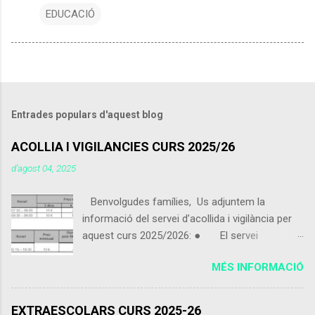
EDUCACIÓ
Entrades populars d'aquest blog
ACOLLIA I VIGILANCIES CURS 2025/26
d’agost 04, 2025
Benvolgudes famílies, Us adjuntem la
informació del servei d’acollida i vigilància per
aquest curs 2025/2026: ● El servei
d’acollida i vigilància s'iniciarà el pròxim 9 de
MÉS INFORMACIÓ
setembre 2025. ● Els alumnes que vinguin
de 07:30 a 09:00 podran portar alguna cosa per
esmorzar que no sigui excessiu. ● Els
EXTRAESCOLARS CURS 2025-26