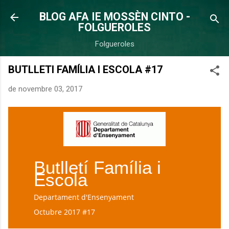
Salta al contingut principal
BLOG AFA IE MOSSÈN CINTO -
FOLGUEROLES
Folgueroles
BUTLLETI FAMÍLIA I ESCOLA #17
de novembre 03, 2017
Butlletí Família i
Escola
Departament d'Ensenyament
Octubre 2017 #17