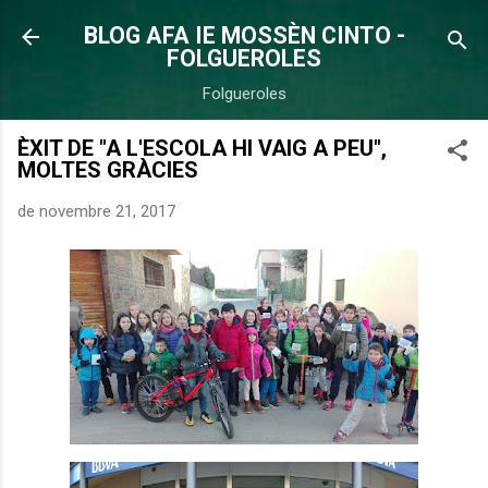
Salta al contingut principal
BLOG AFA IE MOSSÈN CINTO -
FOLGUEROLES
Folgueroles
ÈXIT DE "A L'ESCOLA HI VAIG A PEU",
MOLTES GRÀCIES
de novembre 21, 2017