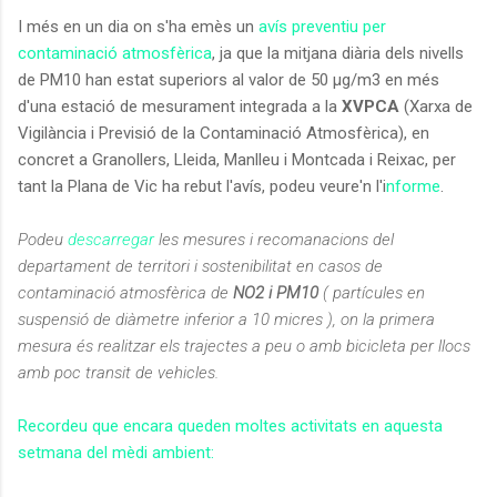
I més en un dia on s'ha emès un
avís preventiu per
contaminació atmosfèrica
, ja que la mitjana diària dels nivells
de PM10 han estat superiors al valor de 50 μg/m3 en més
d'una estació de mesurament integrada a la
XVPCA
(Xarxa de
Vigilància i Previsió de la Contaminació Atmosfèrica), en
concret a Granollers, Lleida, Manlleu i Montcada i Reixac, per
tant la Plana de Vic ha rebut l'avís, podeu veure'n l'i
nforme
.
Podeu
descarregar
les mesures i recomanacions del
departament de territori i sostenibilitat en casos de
contaminació atmosfèrica de
NO2 i PM10
( partícules en
suspensió de diàmetre inferior a 10 micres ), on la primera
mesura és realitzar els trajectes a peu o amb bicicleta per llocs
amb poc transit de vehicles.
Recordeu que encara queden moltes activitats en aquesta
setmana del mèdi ambient: