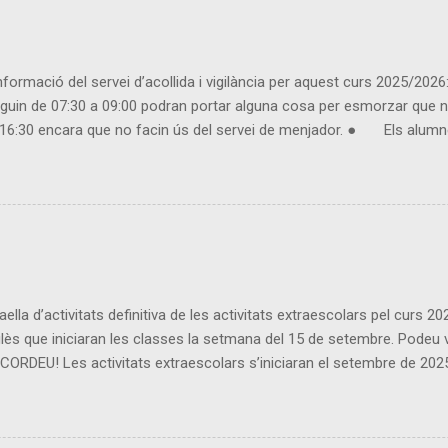
rmació del servei d’acollida i vigilància per aquest curs 2025/2026: 
n de 07:30 a 09:00 podran portar alguna cosa per esmorzar que no
 a 16:30 encara que no facin ús del servei de menjador. ● Els alumne
 matí llarg. ● Usuaris inscrits: - Es considera inscrit l'usuari que 
vés de TPV ESCOLA i durant la primera setmana posterior al mes venç
ella d’activitats definitiva de les activitats extraescolars pel curs 
ès que iniciaran les classes la setmana del 15 de setembre. Podeu veu
U! Les activitats extraescolars s’iniciaran el setembre de 2025 i f
escolars no hi haurà activitat extraescolar). Si us voleu inscriure a
ès els dimecres a les 16:15 h), l’alumnat pot portar un petit berenar. 
uotes siguin mensuals, caldrà pagar tot un trimestre sencer). Les ext