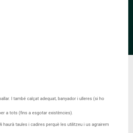
llar. I també calçat adequat, banyador i ulleres (si ho
er a tots (fins a esgotar existències).
 haurà taules i cadires perquè les utilitzeu i us agrairem