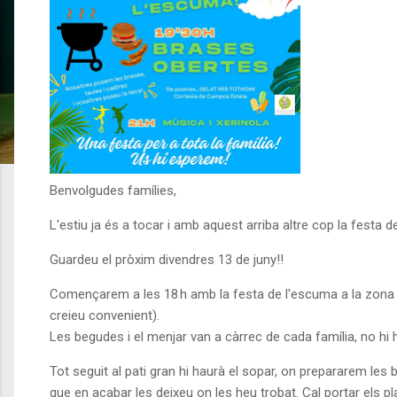
Benvolgudes famílies,
L'estiu ja és a tocar i amb aquest arriba altre cop la festa d
Guardeu el pròxim divendres 13 de juny!!
Començarem a les 18 h amb la festa de l'escuma a la zona de l
creieu convenient).
Les begudes i el menjar van a càrrec de cada família, no hi h
Tot seguit al pati gran hi haurà el sopar, on prepararem les 
que en acabar les deixeu on les heu trobat. Cal portar els pla