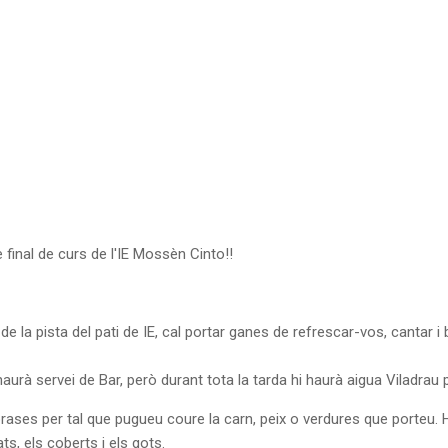
e final de curs de l'IE Mossèn Cinto!!
a pista del pati de IE, cal portar ganes de refrescar-vos, cantar i ba
aurà servei de Bar, però durant tota la tarda hi haurà aigua Viladrau p
brases per tal que pugueu coure la carn, peix o verdures que porteu. Hi
ts, els coberts i els gots.