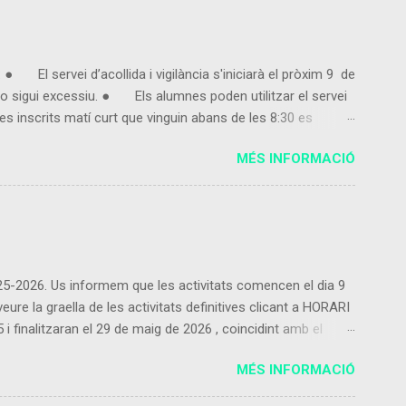
● El servei d’acollida i vigilància s'iniciarà el pròxim 9 de
 sigui excessiu. ● Els alumnes poden utilitzar el servei
s inscrits matí curt que vinguin abans de les 8:30 es
entregui la fulla d'inscripció marcant 3, 4 o 5 dies en
MÉS INFORMACIÓ
ut,...
2025-2026. Us informem que les activitats comencen el dia 9
re la graella de les activitats definitives clicant a HORARI
inalitzaran el 29 de maig de 2026 , coincidint amb el
 les activitats proposades ho podeu fer contactant amb
MÉS INFORMACIÓ
Només es podrà donar de baixa de l’activitat extraescolar al
raescolars les cobrarà l’empresa que ofereix...