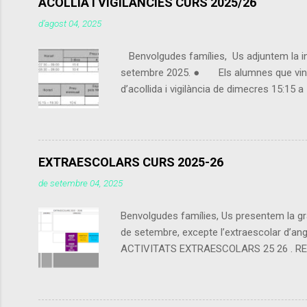
ACOLLIA I VIGILANCIES CURS 2025/26
d’agost 04, 2025
Benvolgudes famílies, Us adjuntem la info
setembre 2025. ● Els alumnes que vingui
d’acollida i vigilància de dimecres 15:15
contarà com a preu esporàdic inscrit com a
alguna franja horària. - Es cobrarà a tra
EXTRAESCOLARS CURS 2025-26
de setembre 04, 2025
Benvolgudes famílies, Us presentem la gra
de setembre, excepte l’extraescolar d’angl
ACTIVITATS EXTRAESCOLARS 25 26 . RECORDE
calendari escolar del centre (els festius 
l’empresa. A les activitats de tarda (Angl
final de cada trimestre (encara que les q