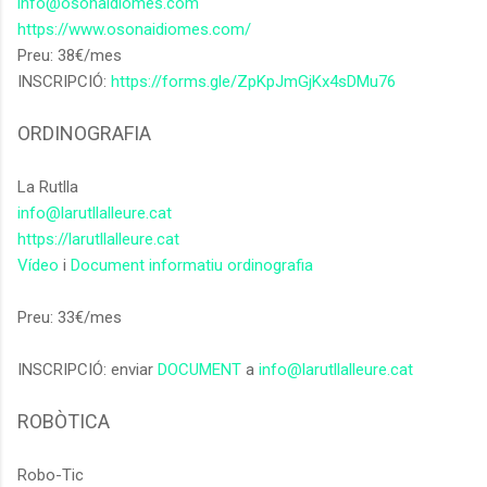
info@osonaidiomes.com
https://www.osonaidiomes.com/
Preu: 38€/mes
INSCRIPCIÓ:
https://forms.gle/ZpKpJmGjKx4sDMu76
ORDINOGRAFIA
La Rutlla
info@larutllalleure.cat
https://larutllalleure.cat
Vídeo
i
Document informatiu ordinografia
Preu: 33€/mes
INSCRIPCIÓ: enviar
DOCUMENT
a
info@larutllalleure.cat
ROBÒTICA
Robo-Tic