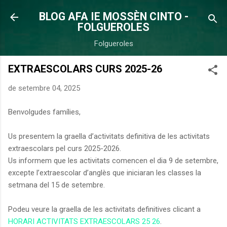
Salta al contingut principal
BLOG AFA IE MOSSÈN CINTO -
FOLGUEROLES
Folgueroles
EXTRAESCOLARS CURS 2025-26
de setembre 04, 2025
Benvolgudes famílies,
Us presentem la graella d’activitats definitiva de les activitats
extraescolars pel curs 2025-2026.
Us informem que les activitats comencen el dia 9 de setembre,
excepte l’extraescolar d’anglès que iniciaran les classes la
setmana del 15 de setembre.
Podeu veure la graella de les activitats definitives clicant a
HORARI ACTIVITATS EXTRAESCOLARS 25 26
.