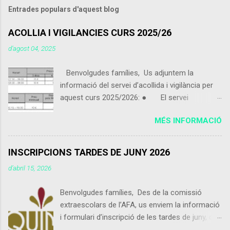
Entrades populars d'aquest blog
ACOLLIA I VIGILANCIES CURS 2025/26
d’agost 04, 2025
Benvolgudes famílies, Us adjuntem la
informació del servei d’acollida i vigilància per
aquest curs 2025/2026: ● El servei
d’acollida i vigilància s'iniciarà el pròxim 9 de
MÉS INFORMACIÓ
setembre 2025. ● Els alumnes que vinguin
de 07:30 a 09:00 podran portar alguna cosa per
esmorzar que no sigui excessiu. ● Els
INSCRIPCIONS TARDES DE JUNY 2026
alumnes poden utilitzar el servei d’acollida i
d’abril 15, 2026
vigilància de dimecres 15:15 a 16:30 encara que
no facin ús del servei de menjador. ● Els
Benvolgudes famílies, Des de la comissió
alumnes inscrits matí curt que vinguin abans de
extraescolars de l’AFA, us enviem la informació
les 8:30 es contarà com a preu esporàdic
i formulari d’inscripció de les tardes de juny, que
inscrit com a matí llarg. ● Usuaris inscrits: -
enguany són del 8 al 19 de juny, coincidint amb