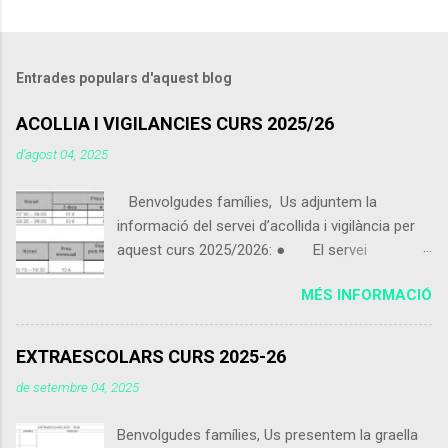
Entrades populars d'aquest blog
ACOLLIA I VIGILANCIES CURS 2025/26
d’agost 04, 2025
Benvolgudes famílies, Us adjuntem la
informació del servei d’acollida i vigilància per
aquest curs 2025/2026: ● El servei
d’acollida i vigilància s'iniciarà el pròxim 9 de
MÉS INFORMACIÓ
setembre 2025. ● Els alumnes que vinguin
de 07:30 a 09:00 podran portar alguna cosa per
esmorzar que no sigui excessiu. ● Els
EXTRAESCOLARS CURS 2025-26
alumnes poden utilitzar el servei d’acollida i
de setembre 04, 2025
vigilància de dimecres 15:15 a 16:30 encara que
no facin ús del servei de menjador. ● Els
Benvolgudes famílies, Us presentem la graella
alumnes inscrits matí curt que vinguin abans de