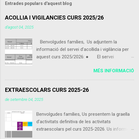
Entrades populars d'aquest blog
ACOLLIA I VIGILANCIES CURS 2025/26
d’agost 04, 2025
Benvolgudes famílies, Us adjuntem la
informació del servei d’acollida i vigilància per
aquest curs 2025/2026: ● El servei
d’acollida i vigilància s'iniciarà el pròxim 9 de
MÉS INFORMACIÓ
setembre 2025. ● Els alumnes que vinguin
de 07:30 a 09:00 podran portar alguna cosa per
esmorzar que no sigui excessiu. ● Els
EXTRAESCOLARS CURS 2025-26
alumnes poden utilitzar el servei d’acollida i
de setembre 04, 2025
vigilància de dimecres 15:15 a 16:30 encara que
no facin ús del servei de menjador. ● Els
Benvolgudes famílies, Us presentem la graella
alumnes inscrits matí curt que vinguin abans de
d’activitats definitiva de les activitats
les 8:30 es contarà com a preu esporàdic
extraescolars pel curs 2025-2026. Us informem
inscrit com a matí llarg. ● Usuaris inscrits: -
que les activitats comencen el dia 9 de
Es considera inscrit l'usuari que entregui la fulla