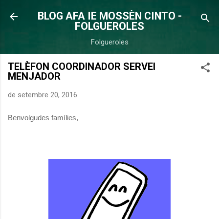
Salta al contingut principal
BLOG AFA IE MOSSÈN CINTO -
FOLGUEROLES
Folgueroles
TELÈFON COORDINADOR SERVEI
MENJADOR
de setembre 20, 2016
Benvolgudes famílies,