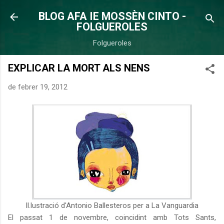
Salta al contingut principal
BLOG AFA IE MOSSÈN CINTO -
FOLGUEROLES
Folgueroles
EXPLICAR LA MORT ALS NENS
de febrer 19, 2012
Il.lustració d'Antonio Ballesteros per a La Vanguardia
El passat 1 de novembre, coincidint amb Tots Sants,