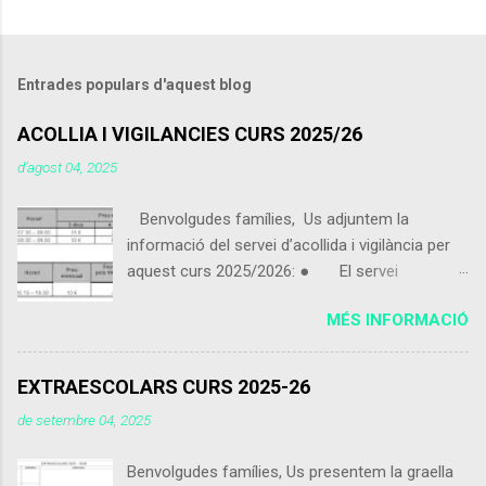
Entrades populars d'aquest blog
ACOLLIA I VIGILANCIES CURS 2025/26
d’agost 04, 2025
Benvolgudes famílies, Us adjuntem la
informació del servei d’acollida i vigilància per
aquest curs 2025/2026: ● El servei
d’acollida i vigilància s'iniciarà el pròxim 9 de
MÉS INFORMACIÓ
setembre 2025. ● Els alumnes que vinguin
de 07:30 a 09:00 podran portar alguna cosa per
esmorzar que no sigui excessiu. ● Els
EXTRAESCOLARS CURS 2025-26
alumnes poden utilitzar el servei d’acollida i
de setembre 04, 2025
vigilància de dimecres 15:15 a 16:30 encara que
no facin ús del servei de menjador. ● Els
Benvolgudes famílies, Us presentem la graella
alumnes inscrits matí curt que vinguin abans de