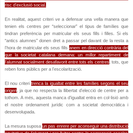
risc d'exclusió social.
En realitat, aquest criteri ve a defensar una vella manera que
tenien els centres per “seleccionar” el tipus de famílies que
tindran preferència per matricular els seus fills i filles. Si els
“antics alumnes” donen dret a passar pel davant de la resta a
l'hora de matricular els seus fills
anem en direcció contrària del
que la societat catalana demana: un millor repartiment de
l'alumnat socialment desafavorit entre tots els centres
, tots, que
reben fons públics per a l'escolarització.
El nou criteri
trenca la igualtat entre les famílies segons el seu
origen
, ja que no respecta la llibertat d'elecció de centre per a
tothom. A més, aquesta manca d’igualtat entra en col·lisió amb
el nostre ordenament jurídic com a societat democràtica i
desenvolupada.
La mesura suposa
un pas enrere per aconseguir una distribució