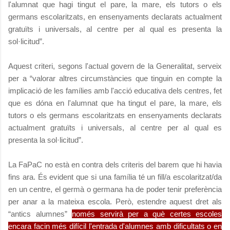
l'alumnat que hagi tingut el pare, la mare, els tutors o els
germans escolaritzats, en ensenyaments declarats actualment
gratuïts i universals, al centre per al qual es presenta la
sol·licitud”.
Aquest criteri, segons l'actual govern de la Generalitat, serveix
per a “valorar altres circumstàncies que tinguin en compte la
implicació de les famílies amb l'acció educativa dels centres, fet
que es dóna en l'alumnat que ha tingut el pare, la mare, els
tutors o els germans escolaritzats en ensenyaments declarats
actualment gratuïts i universals, al centre per al qual es
presenta la sol·licitud”.
La FaPaC no està en contra dels criteris del barem que hi havia
fins ara. És evident que si una família té un fill/a escolaritzat/da
en un centre, el germà o germana ha de poder tenir preferència
per anar a la mateixa escola. Però, estendre aquest dret als
“antics alumnes”
només servirà per a què certes escoles
encara facin més difícil l'entrada d'alumnes amb dificultats o en