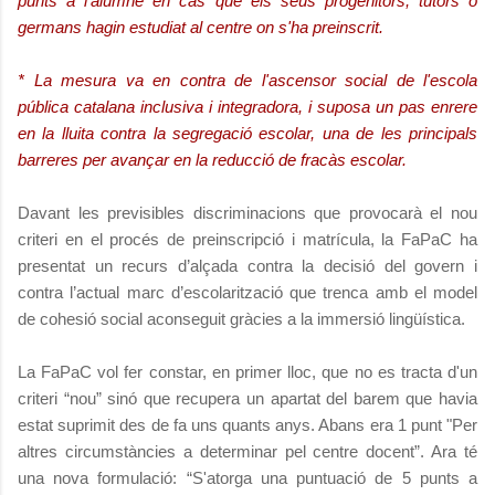
punts a l'alumne en cas que els seus progenitors, tutors o
germans hagin estudiat al centre on s'ha preinscrit.
* La mesura va en contra de l'ascensor social de l'escola
pública catalana inclusiva i integradora, i suposa un pas enrere
en la lluita contra la segregació escolar, una de les principals
barreres per avançar en la reducció de fracàs escolar.
Davant les previsibles discriminacions que provocarà el nou
criteri en el procés de preinscripció i matrícula, la FaPaC ha
presentat un recurs d’alçada contra la decisió del govern i
contra l’actual marc d’escolarització que trenca amb el model
de cohesió social aconseguit gràcies a la immersió lingüística.
La FaPaC vol fer constar, en primer lloc, que no es tracta d'un
criteri “nou” sinó que recupera un apartat del barem que havia
estat suprimit des de fa uns quants anys. Abans era 1 punt "Per
altres circumstàncies a determinar pel centre docent”. Ara té
una nova formulació: “S'atorga una puntuació de 5 punts a