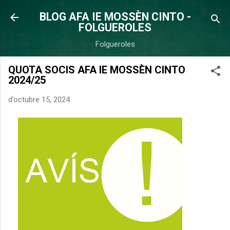
Salta al contingut principal
BLOG AFA IE MOSSÈN CINTO -
FOLGUEROLES
Folgueroles
QUOTA SOCIS AFA IE MOSSÈN CINTO
2024/25
d’octubre 15, 2024