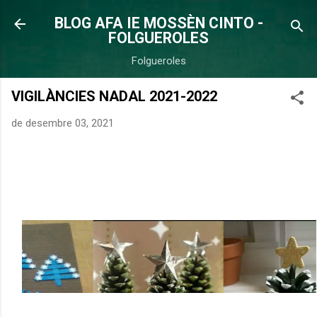
Salta al contingut principal
BLOG AFA IE MOSSÈN CINTO -
FOLGUEROLES
Folgueroles
VIGILÀNCIES NADAL 2021-2022
de desembre 03, 2021