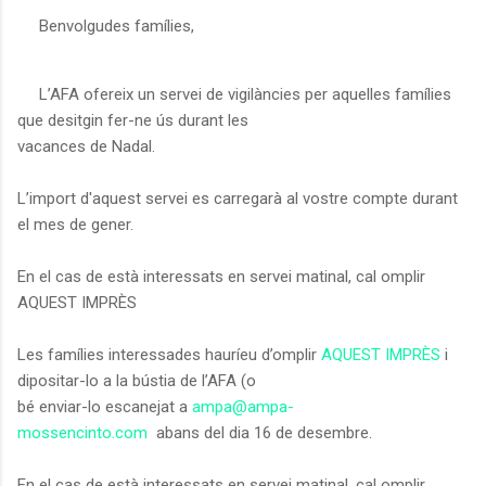
Benvolgudes famílies,
L’AFA ofereix un servei de vigilàncies per aquelles famílies
que desitgin fer-ne ús durant les
vacances de Nadal.
L’import d'aquest servei es carregarà al vostre compte durant
el mes de gener.
En el cas de està interessats en servei matinal, cal omplir
AQUEST IMPRÈS
Les famílies interessades hauríeu d’omplir
AQUEST IMPRÈS
i
dipositar-lo a la bústia de l’AFA (o
bé enviar-lo escanejat a
ampa@ampa-
mossencinto.com
abans del dia 16 de desembre.
En el cas de està interessats en servei matinal, cal omplir