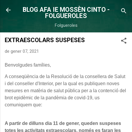
Salta al contingut principal
BLOG AFA IE MOSSÈN CINTO -
FOLGUEROLES
Folgueroles
EXTRAESCOLARS SUSPESES
de gener 07, 2021
Benvolgudes famílies,
A conseqüència de la Resolució de la consellera de Salut
i del conseller d'Interior, per la qual es publiquen noves
mesures en matèria de salut pública per a la contenció del
brot epidèmic de la pandèmia de covid-19, us
comuniquem que:
A partir de dilluns dia 11 de gener, queden suspeses
totes les activitats extraescolars, només es faran les