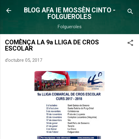
Salta al contingut principal
BLOG AFA IE MOSSÈN CINTO -
FOLGUEROLES
Folgueroles
COMÈNÇA LA 9a LLIGA DE CROS
ESCOLAR
d’octubre 05, 2017