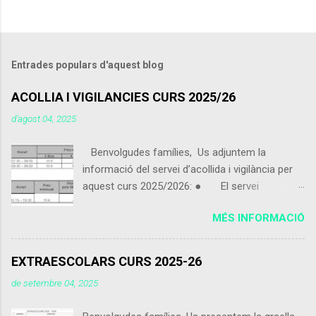
Entrades populars d'aquest blog
ACOLLIA I VIGILANCIES CURS 2025/26
d’agost 04, 2025
Benvolgudes famílies, Us adjuntem la
informació del servei d’acollida i vigilància per
aquest curs 2025/2026: ● El servei
d’acollida i vigilància s'iniciarà el pròxim 9 de
MÉS INFORMACIÓ
setembre 2025. ● Els alumnes que vinguin
de 07:30 a 09:00 podran portar alguna cosa per
esmorzar que no sigui excessiu. ● Els
EXTRAESCOLARS CURS 2025-26
alumnes poden utilitzar el servei d’acollida i
de setembre 04, 2025
vigilància de dimecres 15:15 a 16:30 encara que
no facin ús del servei de menjador. ● Els