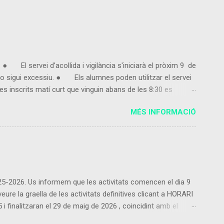
● El servei d’acollida i vigilància s'iniciarà el pròxim 9 de
 sigui excessiu. ● Els alumnes poden utilitzar el servei
s inscrits matí curt que vinguin abans de les 8:30 es
entregui la fulla d'inscripció marcant 3, 4 o 5 dies en
MÉS INFORMACIÓ
ut,...
2025-2026. Us informem que les activitats comencen el dia 9
re la graella de les activitats definitives clicant a HORARI
inalitzaran el 29 de maig de 2026 , coincidint amb el
 les activitats proposades ho podeu fer contactant amb