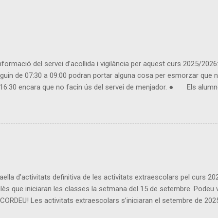
rmació del servei d’acollida i vigilància per aquest curs 2025/2026: 
n de 07:30 a 09:00 podran portar alguna cosa per esmorzar que no
 a 16:30 encara que no facin ús del servei de menjador. ● Els alumne
 matí llarg. ● Usuaris inscrits: - Es considera inscrit l'usuari que 
vés de TPV ESCOLA i durant la primera setmana posterior al mes venç
ella d’activitats definitiva de les activitats extraescolars pel curs 
ès que iniciaran les classes la setmana del 15 de setembre. Podeu veu
U! Les activitats extraescolars s’iniciaran el setembre de 2025 i f
escolars no hi haurà activitat extraescolar). Si us voleu inscriure a