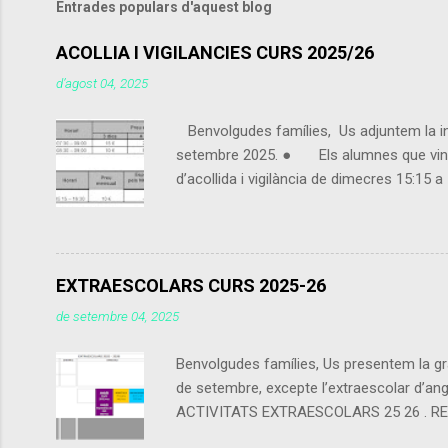
Entrades populars d'aquest blog
ACOLLIA I VIGILANCIES CURS 2025/26
d’agost 04, 2025
Benvolgudes famílies, Us adjuntem la info
setembre 2025. ● Els alumnes que vingui
d’acollida i vigilància de dimecres 15:15
contarà com a preu esporàdic inscrit com a
alguna franja horària. - Es cobrarà a tra
EXTRAESCOLARS CURS 2025-26
de setembre 04, 2025
Benvolgudes famílies, Us presentem la gra
de setembre, excepte l’extraescolar d’angl
ACTIVITATS EXTRAESCOLARS 25 26 . RECORDE
calendari escolar del centre (els festius 