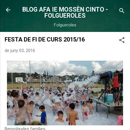
Salta al contingut principal
BLOG AFA IE MOSSÈN CINTO -
FOLGUEROLES
Folgueroles
FESTA DE FI DE CURS 2015/16
de juny 03, 2016
Benvolgudes famílies,