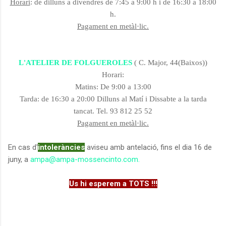
Horari
: de dilluns a divendres de 7:45 a 9:00 h i de 16:30 a 18:00
h.
Pagament en metàl·lic.
L'ATELIER DE FOLGUEROLES
( C. Major, 44(Baixos))
Horari:
Matins: De 9:00 a 13:00
Tarda: de 16:30 a 20:00
Dilluns al Matí i Dissabte a la tarda
tancat.
Tel. 93 812 25 52
Pagament en metàl·lic.
En cas d'
intoleràncies
aviseu amb antelació, fins el dia 16 de
juny, a
ampa@ampa-mossencinto.com.
Us hi esperem a TOTS !!!