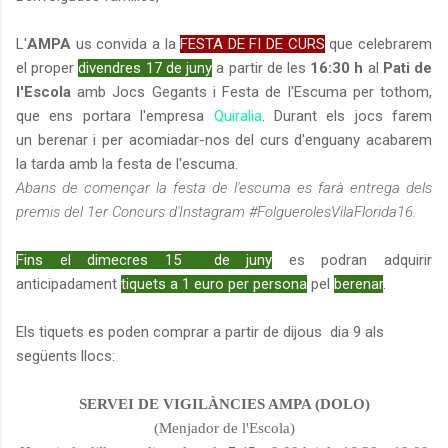
L'
AMPA
us convida a la
FESTA DE FI DE CURS
que celebrarem
el proper
divendres 17 de juny
a partir de les
16:30 h
al
Pati de
l'Escola
amb Jocs Gegants i Festa de l'Escuma per tothom,
que ens portara l'empresa
Quiralia
. Durant els jocs farem
un berenar i per acomiadar-nos del curs d'enguany acabarem
la tarda amb la festa de l'escuma.
Abans de començar la festa de l'escuma es farà entrega dels
premis del 1er Concurs d'Instagram #FolguerolesVilaFlorida16.
Fins el dimecres 15 de juny
es podran adquirir
anticipadament
tiquets a 1 euro per persona
pel
berenar
.
Els tiquets es poden comprar a partir de dijous dia 9 als
següents llocs:
SERVEI DE VIGILÀNCIES AMPA (DOLO)
(Menjador de l'Escola)