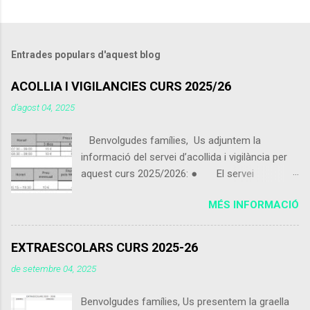
Entrades populars d'aquest blog
ACOLLIA I VIGILANCIES CURS 2025/26
d’agost 04, 2025
Benvolgudes famílies, Us adjuntem la
informació del servei d’acollida i vigilància per
aquest curs 2025/2026: ● El servei
d’acollida i vigilància s'iniciarà el pròxim 9 de
MÉS INFORMACIÓ
setembre 2025. ● Els alumnes que vinguin
de 07:30 a 09:00 podran portar alguna cosa per
esmorzar que no sigui excessiu. ● Els
EXTRAESCOLARS CURS 2025-26
alumnes poden utilitzar el servei d’acollida i
de setembre 04, 2025
vigilància de dimecres 15:15 a 16:30 encara que
no facin ús del servei de menjador. ● Els
Benvolgudes famílies, Us presentem la graella
alumnes inscrits matí curt que vinguin abans de