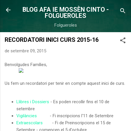
Salta al contingut principal
BLOG AFA IE MOSSÈN CINTO -
FOLGUEROLES
Folgueroles
RECORDATORI INICI CURS 2015-16
de setembre 09, 2015
Benvolgudes Famílies,
Us fem un recordatori per tenir en compte aquest inici de curs.
Llibres i Dossiers
- Es poden recollir fins el 10 de
setembre
Vigilàncies
- Fi inscripcions l'11 de Setembre
Extraescolars
- Fi de Preinscripcions el 15 de
Setembre - comencen el 5 d'octubre