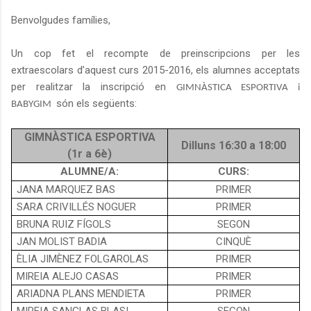
Benvolgudes famílies,
Un cop fet el recompte de preinscripcions per les
extraescolars d’aquest curs 2015-2016, els alumnes acceptats
per realitzar la inscripció en
GIMNÀSTICA ESPORTIVA i
són els següents:
BABYGIM
GIMNÀSTICA ESPORTIVA
Dilluns 16:30 a 18:00
(1r a 6è)
ALUMNE/A:
CURS:
JANA MARQUEZ BAS
PRIMER
SARA CRIVILLÉS NOGUER
PRIMER
BRUNA RUIZ FÍGOLS
SEGON
JAN MOLIST BADIA
CINQUÈ
ÈLIA JIMÈNEZ FOLGAROLAS
PRIMER
MIREIA ALEJO CASAS
PRIMER
ARIADNA PLANS MENDIETA
PRIMER
MIREIA SANGLAS BLASI
SEGON