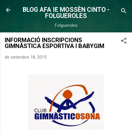
Salta al contingut principal
BLOG AFA IE MOSSÈN CINTO -
FOLGUEROLES
Folgueroles
INFORMACIÓ INSCRIPCIONS
GIMNÀSTICA ESPORTIVA I BABYGIM
de setembre 18, 2015