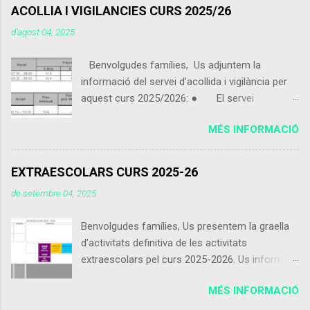
ACOLLIA I VIGILANCIES CURS 2025/26
d’agost 04, 2025
Benvolgudes famílies, Us adjuntem la
informació del servei d’acollida i vigilància per
aquest curs 2025/2026: ● El servei
d’acollida i vigilància s'iniciarà el pròxim 9 de
MÉS INFORMACIÓ
setembre 2025. ● Els alumnes que vinguin
de 07:30 a 09:00 podran portar alguna cosa per
esmorzar que no sigui excessiu. ● Els
EXTRAESCOLARS CURS 2025-26
alumnes poden utilitzar el servei d’acollida i
de setembre 04, 2025
vigilància de dimecres 15:15 a 16:30 encara que
no facin ús del servei de menjador. ● Els
Benvolgudes famílies, Us presentem la graella
alumnes inscrits matí curt que vinguin abans de
d’activitats definitiva de les activitats
les 8:30 es contarà com a preu esporàdic
extraescolars pel curs 2025-2026. Us informem
inscrit com a matí llarg. ● Usuaris inscrits: -
que les activitats comencen el dia 9 de
Es considera inscrit l'usuari que entregui la fulla
MÉS INFORMACIÓ
setembre, excepte l’extraescolar d’anglès que
d'inscripció marcant 3, 4 o 5 dies en alguna
iniciaran les classes la setmana del 15 de