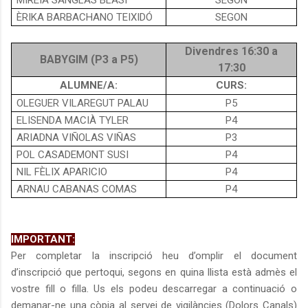
ÈRIKA BARBACHANO TEIXIDÓ
SEGON
Divendres 16:30 a
BABYGIM (P3 a P5)
17:30
ALUMNE/A:
CURS:
OLEGUER VILAREGUT PALAU
P5
ELISENDA MACIÀ TYLER
P4
ARIADNA VIÑOLAS VIÑAS
P3
POL CASADEMONT SUSI
P4
NIL FÈLIX APARICIO
P4
ARNAU CABANAS COMAS
P4
IMPORTANT:
Per completar la inscripció heu d’omplir
el document
d’inscripció que pertoqui, segons en quina llista està admès el
vostre fill o filla. Us els podeu descarregar a continuació o
demanar-ne una còpia al servei de vigilàncies (Dolors Canals)