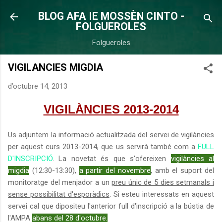
Salta al contingut principal
BLOG AFA IE MOSSÈN CINTO -
FOLGUEROLES
Folgueroles
VIGILANCIES MIGDIA
d’octubre 14, 2013
VIGILÀNCIES 2013-2014
Us adjuntem la informació actualitzada del servei de vigilàncies
per aquest curs 2013-2014, que us servirà també com a
FULL
D'INSCRIPCIÓ
. La novetat és que s'ofereixen
vigilàncies al
migdia
(12:30-13:30),
a partir del novembre
, amb el suport del
monitoratge del menjador a un
preu únic de 5 dies setmanals i
sense possibilitat d'esporàdics
. Si esteu interessats en aquest
servei cal que dipositeu l'anterior full d'inscripció a la bústia de
l'AMPA
abans del 28 d'octubre.