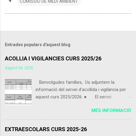
COMISSIÓ DE MEDI AMBIENT
Entrades populars d'aquest blog
ACOLLIA I VIGILANCIES CURS 2025/26
d’agost 04, 2025
Benvolgudes famílies, Us adjuntem la
informació del servei d’acollida i vigilància per
aquest curs 2025/2026: ● El servei
d’acollida i vigilància s'iniciarà el pròxim 9 de
MÉS INFORMACIÓ
setembre 2025. ● Els alumnes que vinguin
de 07:30 a 09:00 podran portar alguna cosa per
esmorzar que no sigui excessiu. ● Els
EXTRAESCOLARS CURS 2025-26
alumnes poden utilitzar el servei d’acollida i