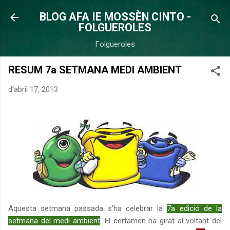
Salta al contingut principal
BLOG AFA IE MOSSÈN CINTO -
FOLGUEROLES
Folgueroles
RESUM 7a SETMANA MEDI AMBIENT
d’abril 17, 2013
Aquesta setmana passada s'ha celebrar la
7a edició de la
setmana del medi ambient
. El certamen ha girat al voltant del