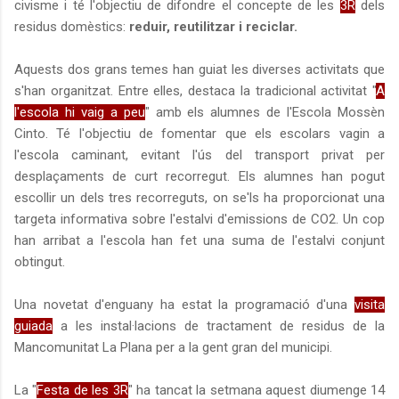
civisme i té l'objectiu de difondre el concepte de les
3R
dels
residus domèstics:
reduir, reutilitzar i reciclar.
Aquests dos grans temes han guiat les diverses activitats que
s'han organitzat. Entre elles, destaca la tradicional activitat "
A
l'escola hi vaig a peu
" amb els alumnes de l'Escola Mossèn
Cinto. Té l'objectiu de fomentar que els escolars vagin a
l'escola caminant, evitant l'ús del transport privat per
desplaçaments de curt recorregut. Els alumnes han pogut
escollir un dels tres recorreguts, on se'ls ha proporcionat una
targeta informativa sobre l'estalvi d'emissions de CO2. Un cop
han arribat a l'escola han fet una suma de l'estalvi conjunt
obtingut.
Una novetat d'enguany ha estat la programació d'una
visita
guiada
a les instal·lacions de tractament de residus de la
Mancomunitat La Plana per a la gent gran del municipi.
La "
Festa de les 3R
" ha tancat la setmana aquest diumenge 14