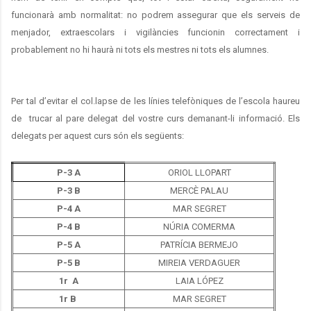
funcionarà amb normalitat: no podrem assegurar que els serveis de
menjador, extraescolars i vigilàncies funcionin correctament i
probablement no hi haurà ni tots els mestres ni tots els alumnes.
Per tal d’evitar el col.lapse de les línies telefòniques de l’escola haureu
de trucar al pare delegat del vostre curs demanant-li informació. Els
delegats per aquest curs són els següents:
P-
3 A
ORIOL LLOPART
P-3 B
MERCÈ PALAU
P-
4 A
MAR SEGRET
P-4 B
NÚRIA COMERMA
P-
5 A
PATRÍCIA BERMEJO
P-5 B
MIREIA VERDAGUER
1r A
LAIA LÓPEZ
1r B
MAR SEGRET