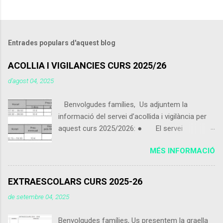
Entrades populars d'aquest blog
ACOLLIA I VIGILANCIES CURS 2025/26
d’agost 04, 2025
Benvolgudes famílies, Us adjuntem la
informació del servei d’acollida i vigilància per
aquest curs 2025/2026: ● El servei
d’acollida i vigilància s'iniciarà el pròxim 9 de
MÉS INFORMACIÓ
setembre 2025. ● Els alumnes que vinguin
de 07:30 a 09:00 podran portar alguna cosa per
esmorzar que no sigui excessiu. ● Els
EXTRAESCOLARS CURS 2025-26
alumnes poden utilitzar el servei d’acollida i
de setembre 04, 2025
vigilància de dimecres 15:15 a 16:30 encara que
no facin ús del servei de menjador. ● Els
Benvolgudes famílies, Us presentem la graella