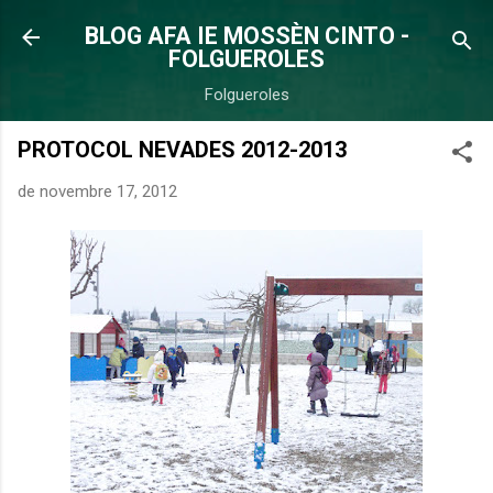
Salta al contingut principal
BLOG AFA IE MOSSÈN CINTO -
FOLGUEROLES
Folgueroles
PROTOCOL NEVADES 2012-2013
de novembre 17, 2012