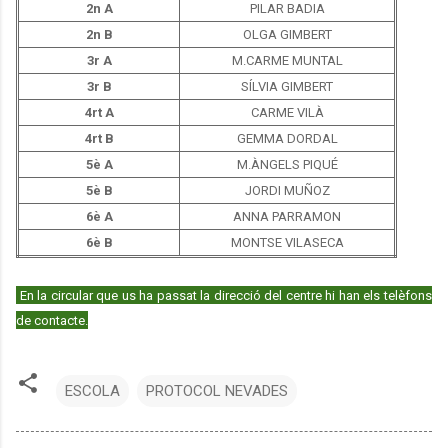
2n A
PILAR BADIA
2n B
OLGA GIMBERT
3r A
M.CARME MUNTAL
3r B
SÍLVIA GIMBERT
4rt A
CARME VILÀ
4rt B
GEMMA DORDAL
5è A
M.ÀNGELS PIQUÉ
5è B
JORDI MUÑOZ
6è A
ANNA PARRAMON
6è B
MONTSE VILASECA
En la circular que us ha passat la direcció del centre hi han els telèfons
de contacte.
ESCOLA
PROTOCOL NEVADES