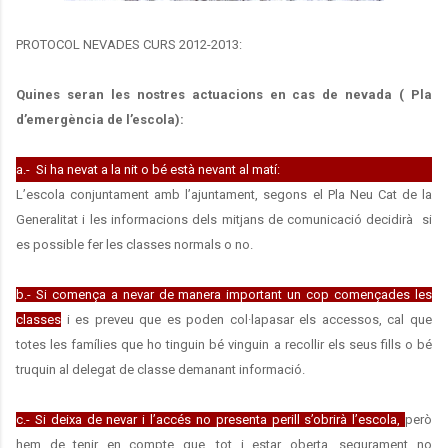
PROTOCOL NEVADES CURS 2012-2013:
Quines seran les nostres actuacions en cas de nevada ( Pla
d’emergència de l’escola):
a.- Si ha nevat a la nit o bé està nevant al matí:
L’escola conjuntament amb l’ajuntament, segons el Pla Neu Cat de la
Generalitat i les informacions dels mitjans de comunicació decidirà si
es possible fer les classes normals o no.
b.- Si comença a nevar de manera important un cop començades les
classes
i es preveu que es poden col·lapasar els accessos, cal que
totes les famílies que ho tinguin bé vinguin a recollir els seus fills o bé
truquin al delegat de classe demanant informació.
c.- Si deixa de nevar i l’accés no presenta perill s’obrirà l’escola,
però
hem de tenir en compte que, tot i estar oberta, segurament no