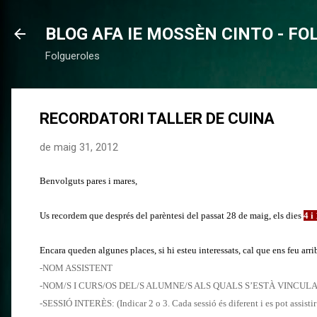
BLOG AFA IE MOSSÈN CINTO - F
Folgueroles
RECORDATORI TALLER DE CUINA
de maig 31, 2012
Benvolguts pares i mares,
Us recordem que després del parèntesi del passat 28 de maig, els dies
4 i
Encara queden algunes places, si hi esteu interessats, cal que ens feu arr
-NOM ASSISTENT
-NOM/S I CURS/OS DEL/S ALUMNE/S ALS QUALS S’ESTÀ VINCUL
-SESSIÓ INTERÈS: (Indicar 2 o 3. Cada sessió és diferent i es pot assistir 