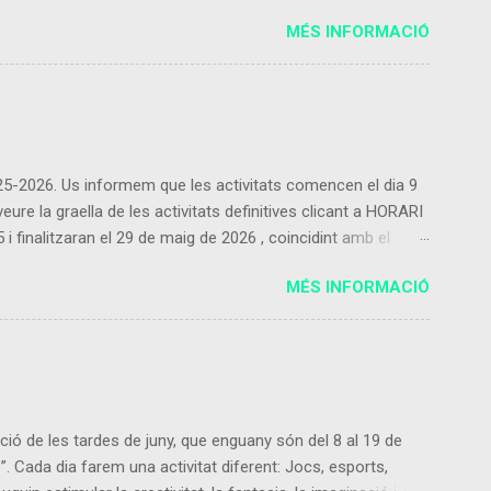
entregui la fulla d'inscripció marcant 3, 4 o 5 dies en
MÉS INFORMACIÓ
ut,...
2025-2026. Us informem que les activitats comencen el dia 9
re la graella de les activitats definitives clicant a HORARI
inalitzaran el 29 de maig de 2026 , coincidint amb el
 les activitats proposades ho podeu fer contactant amb
MÉS INFORMACIÓ
Només es podrà donar de baixa de l’activitat extraescolar al
raescolars les cobrarà l’empresa que ofereix...
ció de les tardes de juny, que enguany són del 8 al 19 de
s”. Cada dia farem una activitat diferent: Jocs, esports,