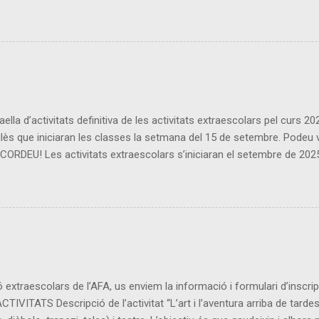
 matí llarg. ● Usuaris inscrits: - Es considera inscrit l'usuari que 
vés de TPV ESCOLA i durant la primera setmana posterior al mes venç
ella d’activitats definitiva de les activitats extraescolars pel curs 
ès que iniciaran les classes la setmana del 15 de setembre. Podeu veu
U! Les activitats extraescolars s’iniciaran el setembre de 2025 i f
escolars no hi haurà activitat extraescolar). Si us voleu inscriure a
ès els dimecres a les 16:15 h), l’alumnat pot portar un petit berenar. 
uotes siguin mensuals, caldrà pagar tot un trimestre sencer). Les ext
extraescolars de l’AFA, us enviem la informació i formulari d’inscrip
ACTIVITATS Descripció de l’activitat “L’art i l’aventura arriba de tarde