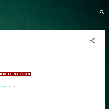
R DE CUINA D’ESTIU
o.com
indicant: