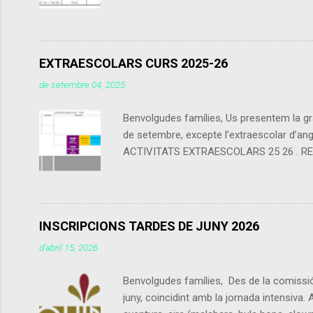
contarà com a preu esporàdic inscrit com a
alguna franja horària. - Es cobrarà a tra
EXTRAESCOLARS CURS 2025-26
de setembre 04, 2025
Benvolgudes famílies, Us presentem la gra
de setembre, excepte l’extraescolar d’angl
ACTIVITATS EXTRAESCOLARS 25 26 . RECORDE
calendari escolar del centre (els festius 
l’empresa. A les activitats de tarda (Angl
final de cada trimestre (encara que les q
INSCRIPCIONS TARDES DE JUNY 2026
d’abril 15, 2026
Benvolgudes famílies, Des de la comissió 
juny, coincidint amb la jornada intensiva. 