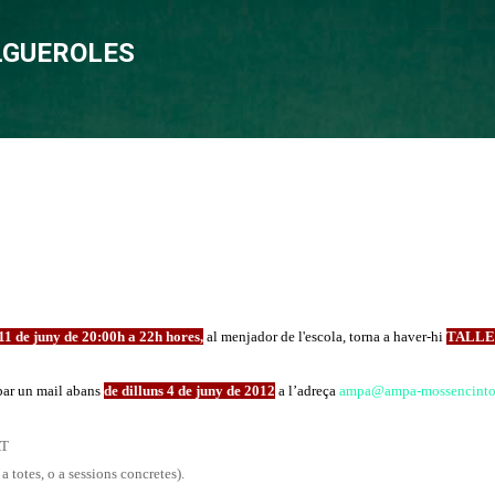
Salta al contingut principal
OLGUEROLES
 11 de juny de 20:00h a 22h hores,
al menjador de l'escola, torna a haver-hi
TALLE
ibar un mail abans
de dilluns 4 de juny de 2012
a l’adreça
ampa@ampa-mossencint
AT
a totes, o a sessions concretes).