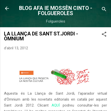
Salta al contingut principal
BLOG AFA IE MOSSÈN CINTO -
FOLGUEROLES
Folgueroles
LA LLANÇA DE SANT ST.JORDI -
ÒMNIUM
d’abril 13, 2012
Aquesta és La Llança de Sant Jordi, l'aparador virtual
d'Òmnium amb les novetats editorials en català per aquest
Sant Jordi 2012. Clicant
AQUÍ
podreu consultar-les per