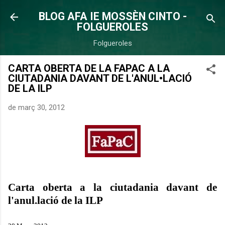
Salta al contingut principal
BLOG AFA IE MOSSÈN CINTO -
FOLGUEROLES
Folgueroles
CARTA OBERTA DE LA FAPAC A LA
CIUTADANIA DAVANT DE L'ANUL•LACIÓ
DE LA ILP
de març 30, 2012
Carta oberta a la ciutadania davant de
l'anul.lació de la
ILP