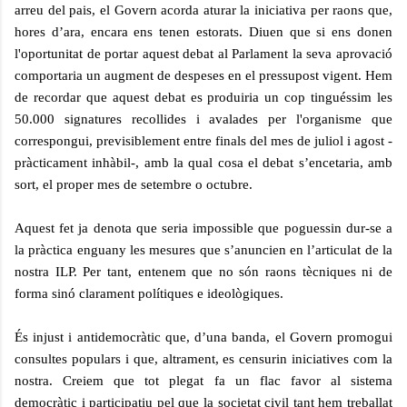
arreu del pais, el Govern acorda
aturar la iniciativa per raons que,
hores d’ara, encara ens tenen estorats. Diuen que si ens donen
l'oportunitat de portar aquest debat al Parlament la seva aprovació
comportaria un augment de
despeses en el pressupost vigent. Hem
de recordar que aquest debat es produiria un cop tinguéssim
les
50.000 signatures recollides i avalades per l'organisme que
correspongui, previsiblement entre f
inals del mes de juliol i agost -
pràcticament inhàbil-, amb la qual cosa el debat s’encetaria, amb
s
ort, el proper mes de setembre o octubre.
Aquest fet ja denota que seria impossible que poguessin dur-se a
la pràctica enguany les mesures
que s’anuncien en l’articulat de la
nostra ILP. Per tant, entenem que no són raons tècniques ni de
forma sinó clarament polítiques e ideològiques.
És injust i antidemocràtic que, d’una banda, el Govern promogui
consultes populars i que, altrament,
es censurin iniciatives com la
nostra. Creiem que tot plegat fa un flac favor al sistema
democràtic i
participatiu pel que la societat civil tant hem treballat