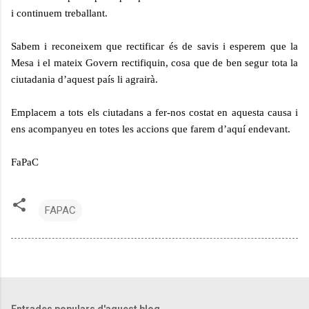
i continuem treballant.
Sabem i reconeixem que rectificar és de savis i esperem que la
Mesa i el mateix Govern rectifiquin,
cosa que de ben segur tota la
ciutadania d’aquest país li agrairà.
Emplacem a tots els ciutadans a fer-nos costat en aquesta causa i
ens acompanyeu en totes les
accions que farem d’aquí endevant.
FaPaC
FAPAC
Entrades populars d'aquest blog