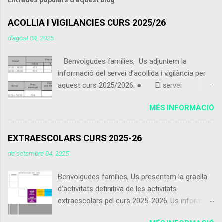
ACOLLIA I VIGILANCIES CURS 2025/26
d’agost 04, 2025
Benvolgudes famílies, Us adjuntem la
informació del servei d’acollida i vigilància per
aquest curs 2025/2026: ● El servei
d’acollida i vigilància s'iniciarà el pròxim 9 de
MÉS INFORMACIÓ
setembre 2025. ● Els alumnes que vinguin
de 07:30 a 09:00 podran portar alguna cosa per
esmorzar que no sigui excessiu. ● Els
EXTRAESCOLARS CURS 2025-26
alumnes poden utilitzar el servei d’acollida i
de setembre 04, 2025
vigilància de dimecres 15:15 a 16:30 encara que
no facin ús del servei de menjador. ● Els
Benvolgudes famílies, Us presentem la graella
alumnes inscrits matí curt que vinguin abans de
d’activitats definitiva de les activitats
les 8:30 es contarà com a preu esporàdic
extraescolars pel curs 2025-2026. Us informem
inscrit com a matí llarg. ● Usuaris inscrits: -
que les activitats comencen el dia 9 de
Es considera inscrit l'usuari que entregui la fulla