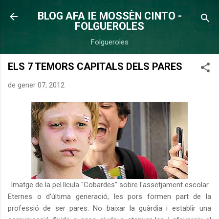
Salta al contingut principal
BLOG AFA IE MOSSÈN CINTO -
FOLGUEROLES
Folgueroles
ELS 7 TEMORS CAPITALS DELS PARES
de gener 07, 2012
Imatge de la pel.lícula "Cobardes" sobre l'assetjament escolar
Eternes
o
d'última
generació
,
les pors
formen
part
de la
professió
de ser pares
.
No
baixar la
guàrdia
i
establir
una