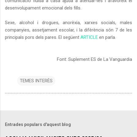
comunicació
fluida
a casa
ajuda a
atenuar-les
i
afavoreix el
desenvolupament
emocional dels
fills.
Sexe, alcohol i drogues, anorèxia, xarxes socials, males
companyies, assetjament escolar, i la difèrència són 7 de les
principals pors dels pares. El següent
ARTICLE
en parla.
Font: Suplement ES de La Vanguardia
TEMES INTERÈS
Entrades populars d'aquest blog