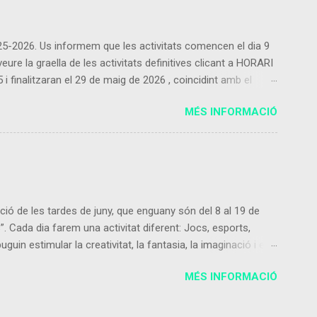
2025-2026. Us informem que les activitats comencen el dia 9
re la graella de les activitats definitives clicant a HORARI
inalitzaran el 29 de maig de 2026 , coincidint amb el
 les activitats proposades ho podeu fer contactant amb
MÉS INFORMACIÓ
Només es podrà donar de baixa de l’activitat extraescolar al
raescolars les cobrarà l’empresa que ofereix...
ció de les tardes de juny, que enguany són del 8 al 19 de
s”. Cada dia farem una activitat diferent: Jocs, esports,
guin estimular la creativitat, la fantasia, la imaginació i el
 dinàmiques de moviment com esports i jocs, sense deixar les
MÉS INFORMACIÓ
d’i3 a 4t d’ESO de l’Institut Escola Mossèn Cinto de
ns: a través d’aquest formu...