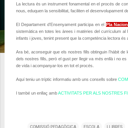
La lectura és un instrument fonamental en el procés de con
nous, eduquen la sensibilitat, faciliten el desenvolupament 
El Departament d'Ensenyament participa en el
Pla Nacion
sistemàtica en totes les àrees i matèries del currículum al 
infants i joves, tenint present que la competència lectora és 
Ara bé, aconseguir que els nostres fills obtinguin l'hàbit de
dels nostres fills, però el gust per llegir va més enllà i n
de vida i acompanyar-los en tot el procés.
Aquí teniu un tríptic informatiu amb uns consells sobre
COM
I també un enllaç amb
ACTIVITATS PER ALS NOSTRES FI
COMISSIÓ PEDAGÒGICA
ESCOLA
LLIBRES