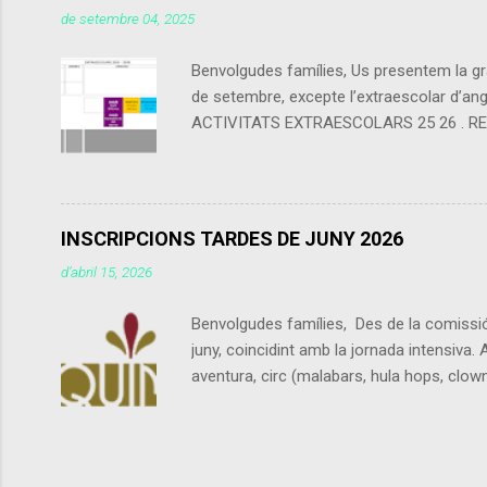
de setembre 04, 2025
Benvolgudes famílies, Us presentem la gra
de setembre, excepte l’extraescolar d’angl
ACTIVITATS EXTRAESCOLARS 25 26 . RECORDE
calendari escolar del centre (els festius 
l’empresa. A les activitats de tarda (Angl
final de cada trimestre (encara que les q
INSCRIPCIONS TARDES DE JUNY 2026
d’abril 15, 2026
Benvolgudes famílies, Des de la comissió 
juny, coincidint amb la jornada intensiva. 
aventura, circ (malabars, hula hops, clown, 
treball corporal a través de l’experiment
nostres arts expressives.HORARIS Dies: del
Folgueroles. Lloc: Institut Escola Mossèn