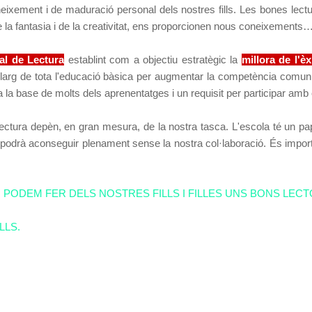
eixement i de maduració personal dels nostres fills. Les bones lect
de la fantasia i de la creativitat, ens proporcionen nous coneixements
al de Lectura
establint com a objectiu estratègic la
millora de l'èx
llarg de tota l'educació bàsica per augmentar la competència comunic
a la base de molts dels aprenentatges i un requisit per participar amb 
 lectura depèn, en gran mesura, de la nostra tasca. L'escola té un pa
o es podrà aconseguir plenament sense la nostra col·laboració. És imp
 PODEM FER DELS NOSTRES FILLS I FILLES UNS BONS LEC
LLS.