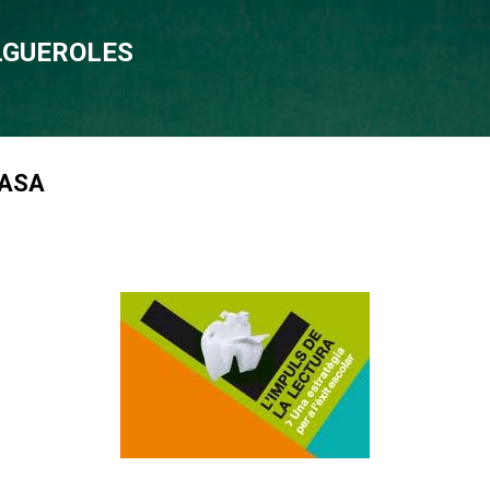
Salta al contingut principal
OLGUEROLES
CASA