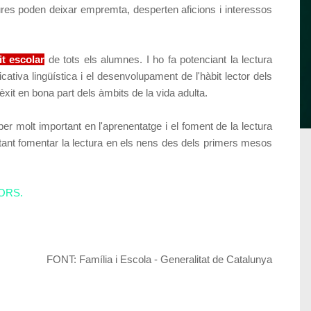
ures poden deixar empremta, desperten aficions i interessos
…
it escolar
de tots els alumnes. I ho fa potenciant la lectura
ativa lingüística i el desenvolupament de l'hàbit lector dels
èxit en bona part dels àmbits de la vida adulta.
per molt important en l'aprenentatge i el foment de la lectura
ortant fomentar la lectura en els nens des dels primers mesos
TORS.
FONT: Família i Escola - Generalitat de Catalunya