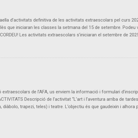
ella d’activitats definitiva de les activitats extraescolars pel curs 
ès que iniciaran les classes la setmana del 15 de setembre. Podeu veu
U! Les activitats extraescolars s’iniciaran el setembre de 2025 i f
escolars no hi haurà activitat extraescolar). Si us voleu inscriure a
ès els dimecres a les 16:15 h), l’alumnat pot portar un petit berenar. 
uotes siguin mensuals, caldrà pagar tot un trimestre sencer). Les ext
extraescolars de l’AFA, us enviem la informació i formulari d’inscrip
ACTIVITATS Descripció de l’activitat “L’art i l’aventura arriba de tarde
diàbolo, trapezi, teles) i teatre. L’objectiu és que gaudeixin i alhora pu
ació de les diferents activitats que els hi hem preparat.Prioritzarem
 8 al 19 de juny. Horaris: 15:15h a les 16:30h. Destinataris: alumnat 
 Cinto. Entrades i sortides: pel carrer Vilanova. PAGAMENT Inscripcio