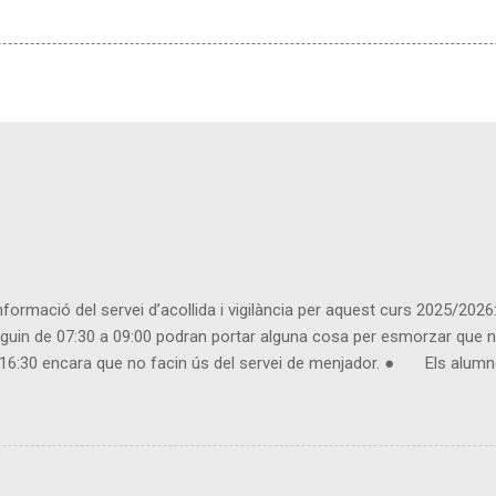
rmació del servei d’acollida i vigilància per aquest curs 2025/2026: 
n de 07:30 a 09:00 podran portar alguna cosa per esmorzar que no
 a 16:30 encara que no facin ús del servei de menjador. ● Els alumne
 matí llarg. ● Usuaris inscrits: - Es considera inscrit l'usuari que 
vés de TPV ESCOLA i durant la primera setmana posterior al mes venç