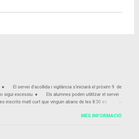
● El servei d’acollida i vigilància s'iniciarà el pròxim 9 de
 sigui excessiu. ● Els alumnes poden utilitzar el servei
s inscrits matí curt que vinguin abans de les 8:30 es
entregui la fulla d'inscripció marcant 3, 4 o 5 dies en
MÉS INFORMACIÓ
ut,...