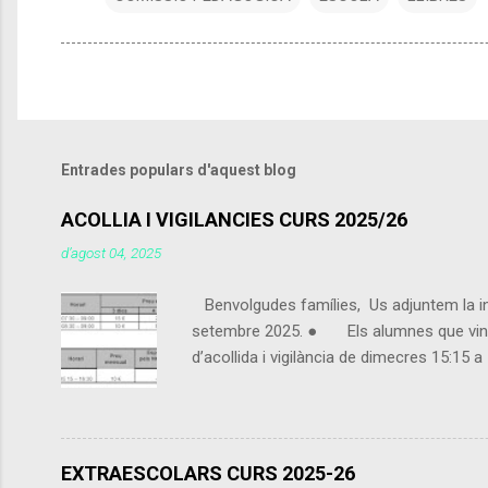
Entrades populars d'aquest blog
ACOLLIA I VIGILANCIES CURS 2025/26
d’agost 04, 2025
Benvolgudes famílies, Us adjuntem la info
setembre 2025. ● Els alumnes que vingui
d’acollida i vigilància de dimecres 15:15
contarà com a preu esporàdic inscrit com a
alguna franja horària. - Es cobrarà a tra
EXTRAESCOLARS CURS 2025-26