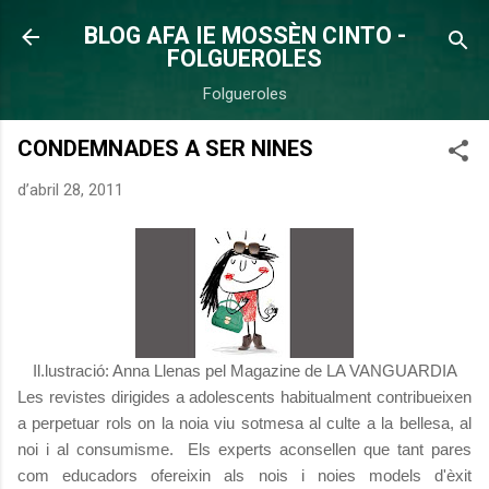
Salta al contingut principal
BLOG AFA IE MOSSÈN CINTO -
FOLGUEROLES
Folgueroles
CONDEMNADES A SER NINES
d’abril 28, 2011
Il.lustració: Anna Llenas pel Magazine de LA VANGUARDIA
Les revistes dirigides a adolescents habitualment contribueixen
a perpetuar rols on la noia viu sotmesa al culte a la bellesa, al
noi i al consumisme. Els experts aconsellen que tant pares
com educadors ofereixin als nois i noies models d'èxit