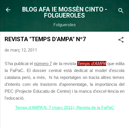
Salta al contingut principal
BLOG AFA IE MOSSÈN CINTO -
FOLGUEROLES
Folgueroles
REVISTA "TEMPS D'AMPA" Nº7
de març 12, 2011
S'ha publicat el
número 7
de la revista
Temps d'AMPA
que edita
la FaPaC. El dossier central està dedicat al model d'escola
catalana però, a més, hi ha reportatges on tracta altres temes
d'interès com els trastorns d'aprenentatge, la importància del
PEC (Projecte Educatiu de Centre) i la manca d'excel·lència en
l'educació.
Temps d'AMPA N. 7 (març 2011), Revista de la FaPaC