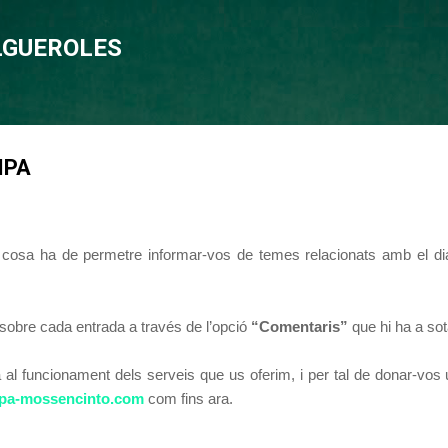
Salta al contingut principal
OLGUEROLES
MPA
l cosa ha de permetre informar-vos de temes relacionats amb el dia 
sobre cada entrada a través de l’opció
“Comentaris”
que hi ha a sot
fa al funcionament dels serveis que us oferim, i per tal de donar-vo
a-mossencinto.com
com
fins ara.