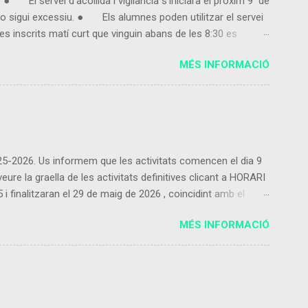
● El servei d’acollida i vigilància s'iniciarà el pròxim 9 de
 sigui excessiu. ● Els alumnes poden utilitzar el servei
s inscrits matí curt que vinguin abans de les 8:30 es
entregui la fulla d'inscripció marcant 3, 4 o 5 dies en
MÉS INFORMACIÓ
ut,...
2025-2026. Us informem que les activitats comencen el dia 9
re la graella de les activitats definitives clicant a HORARI
inalitzaran el 29 de maig de 2026 , coincidint amb el
 les activitats proposades ho podeu fer contactant amb
MÉS INFORMACIÓ
Només es podrà donar de baixa de l’activitat extraescolar al
raescolars les cobrarà l’empresa que ofereix...