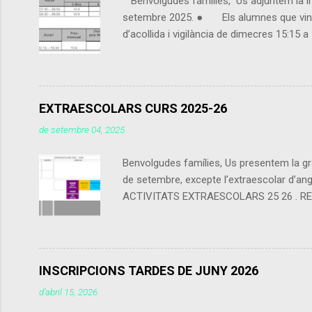
Benvolgudes famílies, Us adjuntem la info
setembre 2025. ● Els alumnes que vingui
d’acollida i vigilància de dimecres 15:15
contarà com a preu esporàdic inscrit com a
alguna franja horària. - Es cobrarà a tra
EXTRAESCOLARS CURS 2025-26
de setembre 04, 2025
Benvolgudes famílies, Us presentem la gra
de setembre, excepte l’extraescolar d’angl
ACTIVITATS EXTRAESCOLARS 25 26 . RECORDE
calendari escolar del centre (els festius 
l’empresa. A les activitats de tarda (Angl
final de cada trimestre (encara que les q
INSCRIPCIONS TARDES DE JUNY 2026
d’abril 15, 2026