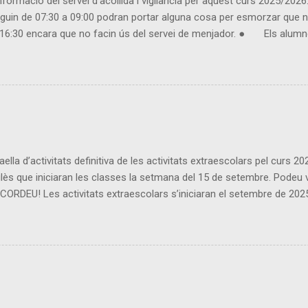
rmació del servei d’acollida i vigilància per aquest curs 2025/2026: 
n de 07:30 a 09:00 podran portar alguna cosa per esmorzar que no
 a 16:30 encara que no facin ús del servei de menjador. ● Els alumne
 matí llarg. ● Usuaris inscrits: - Es considera inscrit l'usuari que 
vés de TPV ESCOLA i durant la primera setmana posterior al mes venç
ella d’activitats definitiva de les activitats extraescolars pel curs 
ès que iniciaran les classes la setmana del 15 de setembre. Podeu veu
U! Les activitats extraescolars s’iniciaran el setembre de 2025 i f
escolars no hi haurà activitat extraescolar). Si us voleu inscriure a
ès els dimecres a les 16:15 h), l’alumnat pot portar un petit berenar. 
uotes siguin mensuals, caldrà pagar tot un trimestre sencer). Les ext