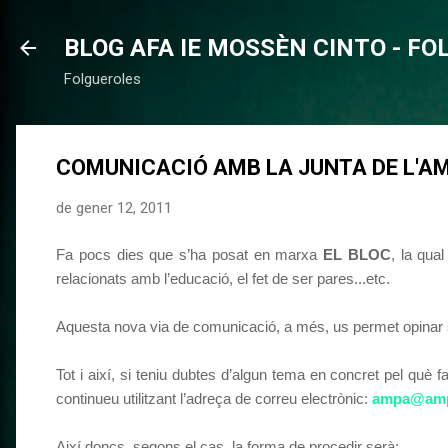
BLOG AFA IE MOSSÈN CINTO - F
Folgueroles
COMUNICACIÓ AMB LA JUNTA DE L'A
de gener 12, 2011
Fa pocs dies que s’ha posat en marxa
EL BLOC
, la qua
relacionats amb l’educació, el fet de ser pares...etc.
Aquesta nova via de comunicació, a més, us permet opinar 
Tot i així, si teniu dubtes d’algun tema en concret pel què 
continueu utilitzant l’adreça de correu electrònic:
ampa@amp
Així doncs, segons el cas, la forma de procedir serà: